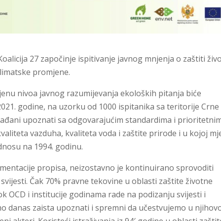
oalicija 27 započinje ispitivanje javnog mnjenja o zaštiti živ
 klimatske promjene.
cjenu nivoa javnog razumijevanja ekoloških pitanja biće
021. godine, na uzorku od 1000 ispitanika sa teritorije Crne
građani upoznati sa odgovarajućim standardima i prioritetni
aliteta vazduha, kvaliteta voda i zaštite prirode i u kojoj mj
dnosu na 1994. godinu.
mentacije propisa, neizostavno je kontinuirano sprovoditi
vijesti. Čak 70% pravne tekovine u oblasti zaštite životne
 OCD i institucije godinama rade na podizanju svijesti i
mo danas zaista upoznati i spremni da učestvujemo u njihovo
veni akteri. Koristeći istraživanja iz 94′ godine u oblasti zaštit