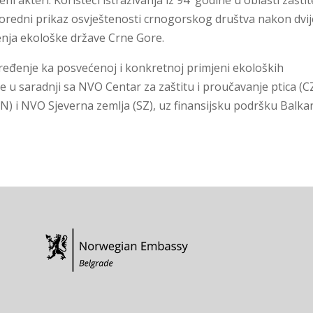
redni prikaz osvještenosti crnogorskog društva nakon dvij
enja ekološke države Crne Gore.
ređenje ka posvećenoj i konkretnoj primjeni ekoloških
 u saradnji sa NVO Centar za zaštitu i proučavanje ptica (CZ
 i NVO Sjeverna zemlja (SZ), uz finansijsku podršku Balka