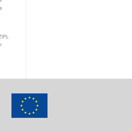
e
IP),
n