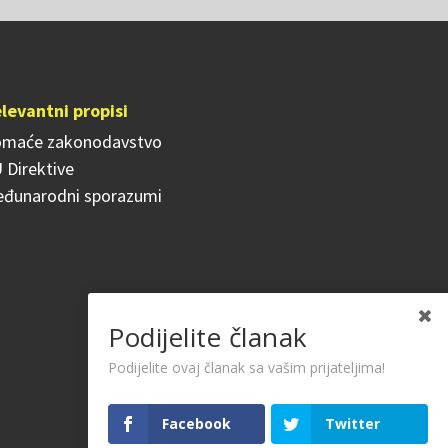
levantni propisi
maće zakonodavstvo
 Direktive
đunarodni sporazumi
Podijelite članak
Podijelite ovaj članak sa vašim prijateljima!
Facebook
Twitter