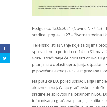
Podgorica, 13.05.2021. (Novine Nikšića) – K
sredine i poglavlju 27 – Životna sredina i
Terensko istraživanje koje za cilj ima pro
sprovedeno u periodu od 14. do 31. maja 2
Gore. Istraživanje će pokazati koliko su 
pitanjima u oblasti upravljanja otpadom, kv
je povećana ekološka svijest građana u o
Na putu ka EU, pored usklađivanja i imple
aktivnosti na jačanju građanske ekološke s
sredine se sprovodi na lokalnom nivou. Dok
informisanju građana, pitanje je koliko s
implementaciji, kao različiti ali bitni društ