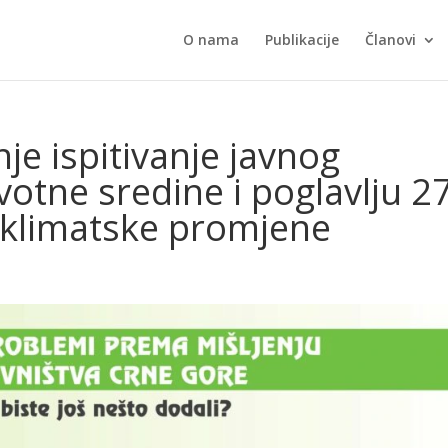
O nama
Publikacije
Članovi
nje ispitivanje javnog
ivotne sredine i poglavlju 2
i klimatske promjene