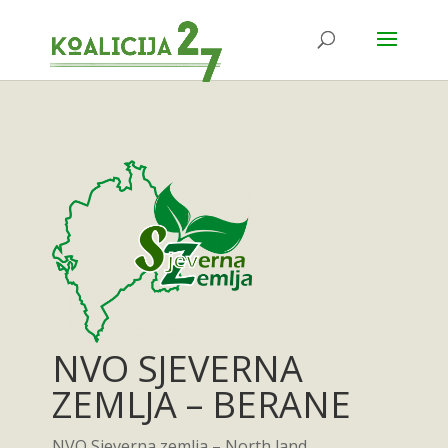
NVO SJEVERNA
ZEMLJA – BERANE
NVO Sjeverna zemlja – North land