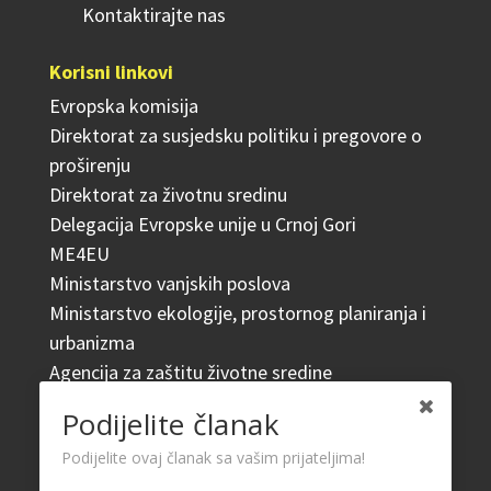
Kontaktirajte nas
Korisni linkovi
Evropska komisija
Direktorat za susjedsku politiku i pregovore o
proširenju
Direktorat za životnu sredinu
Delegacija Evropske unije u Crnoj Gori
ME4EU
Ministarstvo vanjskih poslova
Ministarstvo ekologije, prostornog planiranja i
urbanizma
Agencija za zaštitu životne sredine
Podijelite članak
Relevantni propisi
Podijelite ovaj članak sa vašim prijateljima!
Domaće zakonodavstvo