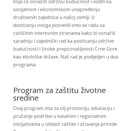
koja će osnažiti održivu budućnost i voditi ka
socijalnom i ekonomskom unapređenju
društvenih zajednica u našoj zemlji. U
dostizanju ovoga posvetili smo se radu sa
različitim interesnim stranama kako bi osnažili
saradnju i zajednički rad ka postizanju održive
budućnosti i široke prepoznatljivosti Crne Gore
kao ekološke države. Naš rad je podijeljen u dva
programa:
Program za zaštitu životne
sredine
Ovaj program ima za cilj promociju, edukaciju i
pružanje podrške u lokalnim i regionalnim
inicijativama u oblasti zaštite i očuvanja prirode