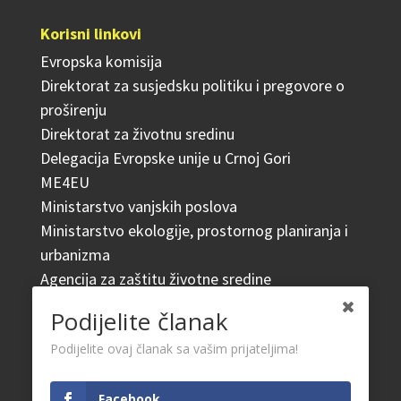
Korisni linkovi
Evropska komisija
Direktorat za susjedsku politiku i pregovore o
proširenju
Direktorat za životnu sredinu
Delegacija Evropske unije u Crnoj Gori
ME4EU
Ministarstvo vanjskih poslova
Ministarstvo ekologije, prostornog planiranja i
urbanizma
Agencija za zaštitu životne sredine
Podijelite članak
Relevantni propisi
Podijelite ovaj članak sa vašim prijateljima!
Domaće zakonodavstvo
EU Direktive
Facebook