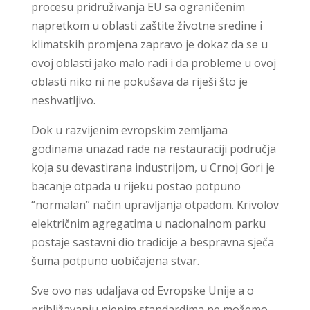
procesu pridruživanja EU sa ograničenim
napretkom u oblasti zaštite životne sredine i
klimatskih promjena zapravo je dokaz da se u
ovoj oblasti jako malo radi i da probleme u ovoj
oblasti niko ni ne pokušava da riješi što je
neshvatljivo.
Dok u razvijenim evropskim zemljama
godinama unazad rade na restauraciji područja
koja su devastirana industrijom, u Crnoj Gori je
bacanje otpada u rijeku postao potpuno
“normalan” način upravljanja otpadom. Krivolov
električnim agregatima u nacionalnom parku
postaje sastavni dio tradicije a bespravna sječa
šuma potpuno uobičajena stvar.
Sve ovo nas udaljava od Evropske Unije a o
približavanju njenim standardima ne možemo