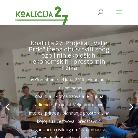
Koalicija 27: Projekat „Velje
Brdo“ treba obustaviti zbog
ozbiljnih ekoloških,
ekonomskih i prostornih
rizika
by
Greenhome
|
4 Juna, 2026
|
Aktuelnosti
| 0 Comments
Koalicija 27 organizovala je 4. juna
radionicu „Projekat Velje brdo: javni
interes, priroda i planiranje prostora“, na
kojoj su učestvovali predstavnici
organizacija civilnog društva, urbanisti,
inženjeri, biolozi, aktivisti i predstavnici