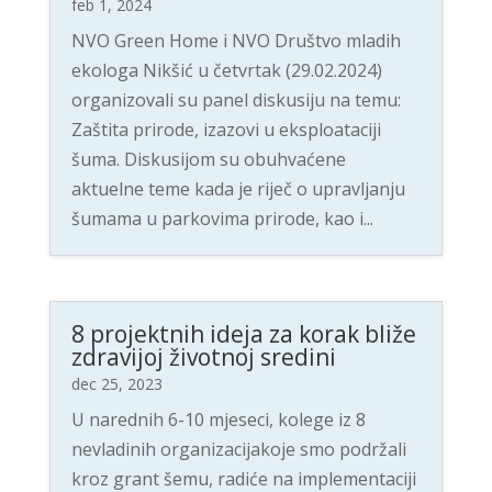
feb 1, 2024
NVO Green Home i NVO Društvo mladih
ekologa Nikšić u četvrtak (29.02.2024)
organizovali su panel diskusiju na temu:
Zaštita prirode, izazovi u eksploataciji
šuma. Diskusijom su obuhvaćene
aktuelne teme kada je riječ o upravljanju
šumama u parkovima prirode, kao i...
8 projektnih ideja za korak bliže
zdravijoj životnoj sredini
dec 25, 2023
U narednih 6-10 mjeseci, kolege iz 8
nevladinih organizacijakoje smo podržali
kroz grant šemu, radiće na implementaciji